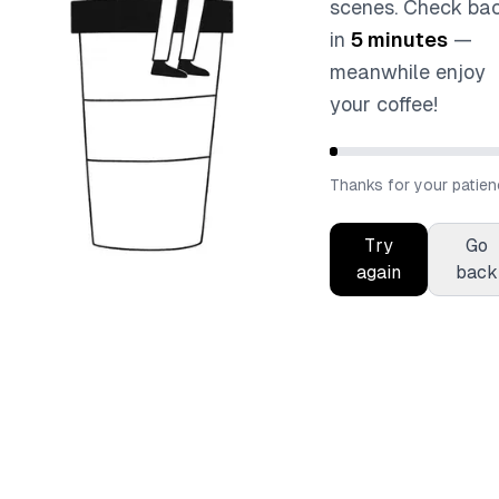
scenes. Check ba
in
5 minutes
—
meanwhile enjoy
your coffee!
Thanks for your patien
Try
Go
again
back